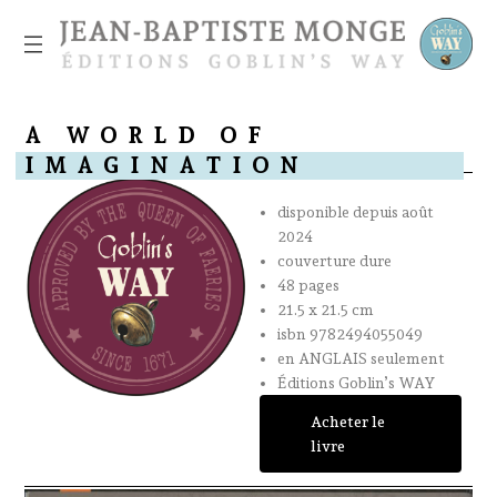
A
W
O
R
L
D
O
F
I
M
A
G
I
N
A
T
I
O
N
disponible depuis août
2024
couverture dure
48 pages
21.5 x 21.5 cm
isbn 9782494055049
en ANGLAIS seulement
Éditions Goblin’s WAY
Acheter le
livre