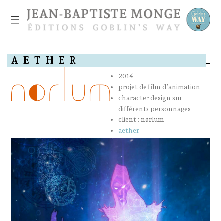
A
E
T
H
E
R
2014
projet de film d’animation
character design sur
différents personnages
client : nørlum
aether