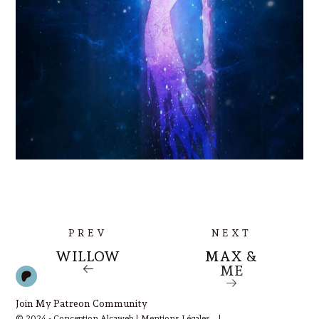
PREV
NEXT
WILLOW
MAX &
ME
Join My Patreon Community
© 2024 - Conception Alcaweb |
Mentions Légales
|