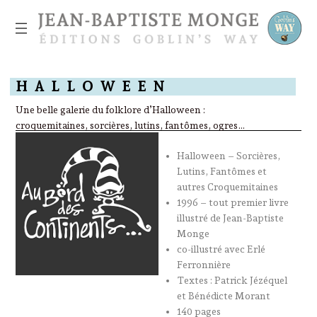
H
A
L
L
O
W
E
E
N
Une
belle
galerie
du
folklore
d’Halloween
:
croquemitaines,
sorcières,
lutins,
fantômes,
ogres…
Halloween – Sorcières,
Lutins, Fantômes et
autres Croquemitaines
1996 – tout premier livre
illustré de Jean-Baptiste
Monge
co-illustré avec Erlé
Ferronnière
Textes : Patrick Jézéquel
et Bénédicte Morant
140 pages