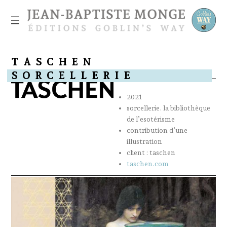
T
A
S
C
H
E
N
S
O
R
C
E
L
L
E
R
I
E
2021
sorcellerie. la bibliothèque
de l’esotérisme
contribution d’une
illustration
client : taschen
taschen.com